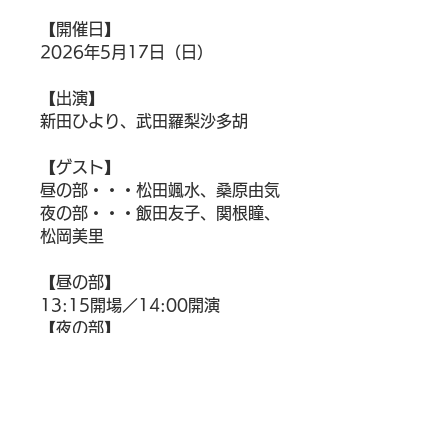
【開催日】
2026年5月17日（日）
【出演】
新田ひより、武田羅梨沙多胡
【ゲスト】
昼の部・・・松田颯水、桑原由気
夜の部・・・飯田友子、関根瞳、
松岡美里
【昼の部】
13:15開場／14:00開演
【夜の部】
17:30開場／18:00開演
【開催場所】
築地本願寺ブディストホール
（東京都中央区築地3-15-1 築地