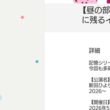
【昼の部
に残るイ
詳細
記憶シリ
今回も多
【公演名
新田ひより
2026～
【開催日
2026年