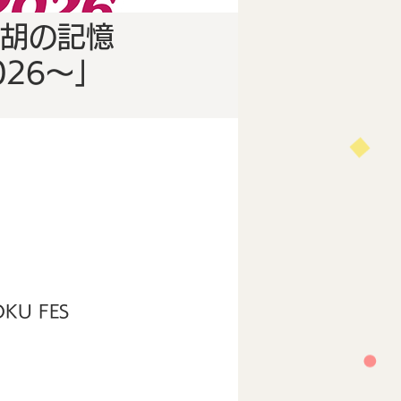
胡の記憶
026～」
U FES