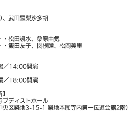
り、武田羅梨沙多胡
​
・・松田颯水、桑原由気
・・・飯田友子、関根瞳、松岡美里
】
場／14:00開演
】
場／18:00開演
所】
寺ブディストホール
央区築地3-15-1 築地本願寺内第一伝道会館2階）