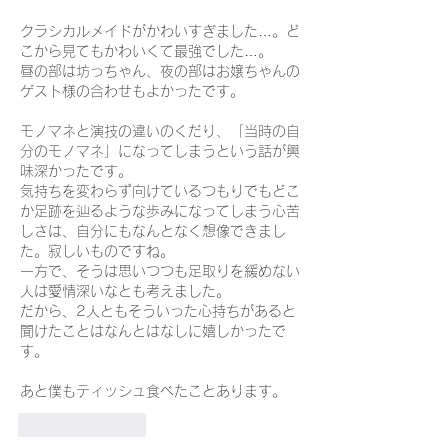
クラシカルメイドがかわいすぎました…。ど
こから見てもかわいくて最強でした…。
昼の部は坊っちゃん、夜の部はお嬢ちゃんの
ゲスト様の合わせもよかったです。
モノマネと演技の違いのくだり、「当時の自
分のモノマネ」になってしまうという話が興
味深かったです。
気持ちを変わらず向けているつもりでもどこ
か足跡を辿るような歩みになってしまう心苦
しさは、自分にもなんとなく想像できまし
た。寂しいものですね。
一方で、そうは思いつつも足取りを緩めない
人は愛情深いなとも考えました。
だから、2人ともそういった心持ちがあると
聞けたことはなんとはなしに嬉しかったで
す。
あと僕もティッシュ食べたことあります。
Like
Reply