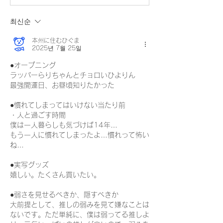
최신순
本州に住むひぐま
2025년 7월 25일
●オープニング
ラッパーらりちゃんとチョロいひよりん
最強開運日、お昼頃知りたかった
●慣れてしまってはいけない当たり前
・人と過ごす時間
僕は一人暮らしも気づけば14年…
もう一人に慣れてしまったよ…慣れって怖い
ね…
●実写グッズ
嬉しい。たくさん買いたい。
●弱さを見せるべきか、隠すべきか
大前提として、推しの弱みを見て嫌なことは
ないです。ただ単純に、僕は弱ってる推しよ