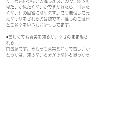
り、元気いっぱいの推しが良いので、弱みを
見たいか見たくないかできかれたら、「見た
くない」の回答になります。でも無理して元
気なふりをされるのは嫌です。推しのご健康
とご多幸をいつもお祈りしてます。
●苦しくても真実を知るか、幸せのまま騙さ
れる
前者派です。そもそも真実を知って苦しいか
どうかは、知らないと分からないと思うから
です。もしかすると、僕が苦しい真実に出会
ったことないだけ？
좋아요
답글
グループについて
番組の感想やご意見、また皆さんの交
流掲示板です。 ※不適切な発言等は削
除します。