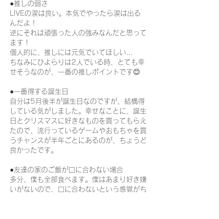
●推しの弱さ
LIVEの涙は良い。本気でやったら涙は出る
んだよ！
逆にそれは頑張った人の強みなんだと思って
ます！
個人的に、推しには元気でいてほしい…
ちなみにひよらりは2人でいる時、とても幸
せそうなのが、一番の推しポイントです😊
●一番得する誕生日
自分は5月後半が誕生日なのですが、結構得
している気がしました。幸せなことに、誕生
日とクリスマスに好きなものを買ってもらえ
たので、流行っているゲームやおもちゃを買
うチャンスが半年ごとにあるのが、ちょうど
良かったです。
●友達の家のご飯が口に合わない場合
多分、僕も全部食べます。僕はあまり好き嫌
いがないので、口に合わないという感覚がち
ょっと理解しきれていないかもしれません。
ただ、男の子あるあるなのかもしれません
が、「たくさん食べな〜」と言われて、どう