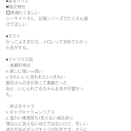
●実写グッズ
❌️貧乏根性
⭕️商魂たくましい
シーサイドさん、記憶シリーズでたくさん儲
けてほしい…
●ゲスト
かっこよすぎだろ…メロいって初めてわかっ
た気がする。
●マトリクス図
・客観的視点
x:推しに強い↔弱い
y:かわいいと言われたい↕きれい
飯田さんの足が長くて素敵だった
あと、いじられてるちゃんまきが可愛かっ
た。
・刺さるキャラ
x:ギャグキャラ↔シリアス
y:温かい環境育ち↕言えない過去あり
僕は人に言えないほどではないけど、悲しい
過去があるギャグキャラが好きです。さらに