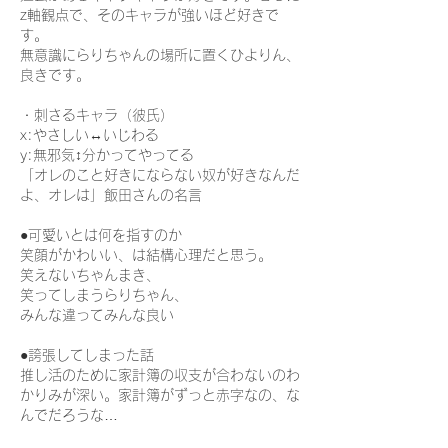
z軸観点で、そのキャラが強いほど好きで
す。
無意識にらりちゃんの場所に置くひよりん、
良きです。
・刺さるキャラ（彼氏）
x:やさしい↔いじわる
y:無邪気↕分かってやってる
「オレのこと好きにならない奴が好きなんだ
よ、オレは」飯田さんの名言
●可愛いとは何を指すのか
笑顔がかわいい、は結構心理だと思う。
笑えないちゃんまき、
笑ってしまうらりちゃん、
みんな違ってみんな良い
●誇張してしまった話
推し活のために家計簿の収支が合わないのわ
かりみが深い。家計簿がずっと赤字なの、な
んでだろうな…