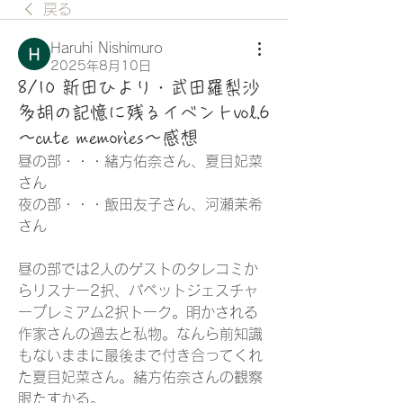
戻る
Haruhi Nishimuro
2025年8月10日
8/10 新田ひより・武田羅梨沙
多胡の記憶に残るイベントvol.6
～cute memories～感想
昼の部・・・緒方佑奈さん、夏目妃菜
さん
​夜の部・・・飯田友子さん、河瀬茉希
さん
昼の部では2人のゲストのタレコミか
らリスナー2択、パペットジェスチャ
ープレミアム2択トーク。明かされる
作家さんの過去と私物。なんら前知識
もないままに最後まで付き合ってくれ
た夏目妃菜さん。緒方佑奈さんの観察
眼たすかる。