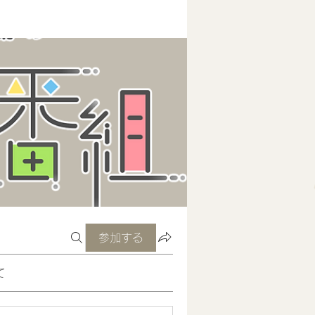
参加する
て