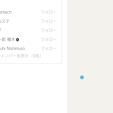
ー
shtech
フォロー
ch
カステ
フォロー
テ
子
フォロー
一郎 植木
フォロー
uhi Nishimuro
フォロー
のメンバーを表示（9名）