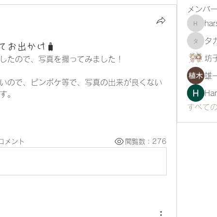
メンバ
har
harshte
タ
てお出かけ🧳
タカス
坊
したので、写真を撮ってみました！
雄
いので、ピンボケ等で、写真の出来が良くない
Har
す。
すべて
コメント
閲覧数：276