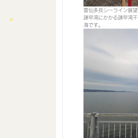
雲仙多良シーライン展望
諫早湾にかかる諫早湾干
海です。